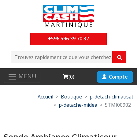
+596 596 39 70 32
MENU
Cart
Compte
(
0
)
Accueil
Boutique
p-detach-climatisat
p-detache-midea
STMI00902
Sonde Ambiance Climatiseur