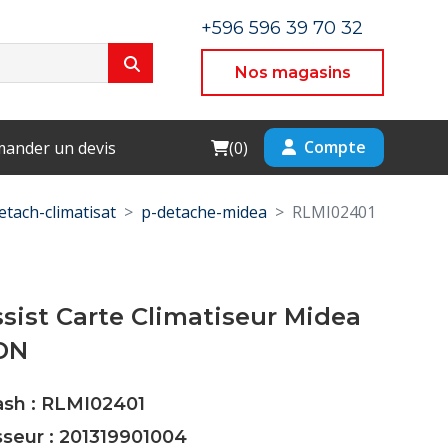
+596 596 39 70 32
Nos magasins
Cart
Compte
ander un devis
(
0
)
etach-climatisat
p-detache-midea
RLMI02401
ssist Carte Climatiseur Midea
DN
ash : RLMI02401
sseur : 201319901004