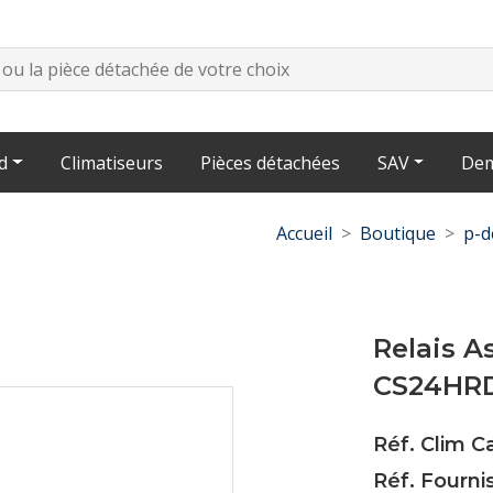
d
Climatiseurs
Pièces détachées
SAV
Dem
Accueil
Boutique
p-d
Relais A
CS24HR
Réf. Clim C
Réf. Fourni