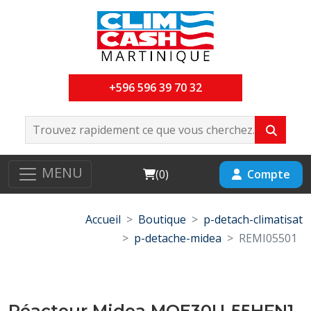
+596 596 39 70 32
MENU
Cart
Compte
(
0
)
Accueil
Boutique
p-detach-climatisat
p-detache-midea
REMI05501
Réacteur Midea MOE30U-55HFN1-