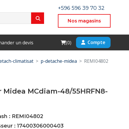
+596 596 39 70 32
Nos magasins
Cart
Compte
ander un devis
(
0
)
etach-climatisat
p-detache-midea
REMI04802
r Midea MCdiam-48/55HRFN8-
Cash : REMI04802
isseur : 17400306000403