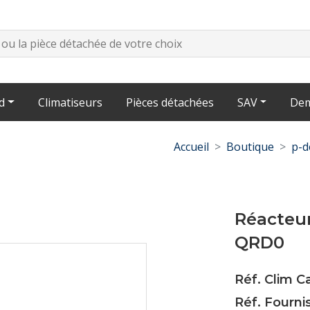
d
Climatiseurs
Pièces détachées
SAV
Dem
Accueil
Boutique
p-d
Réacteu
QRD0
Réf. Clim 
Réf. Fourn