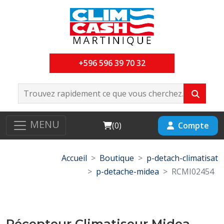
+596 596 39 70 32
MENU
Cart
Compte
(
0
)
Accueil
Boutique
p-detach-climatisat
p-detache-midea
RCMI02454
Récepteur Climatiseur Midea