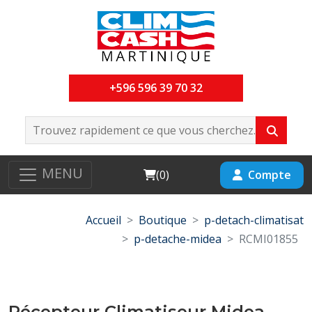
+596 596 39 70 32
MENU
Cart
Compte
(
0
)
Accueil
Boutique
p-detach-climatisat
p-detache-midea
RCMI01855
Récepteur Climatiseur Midea