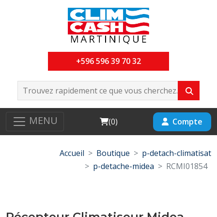
+596 596 39 70 32
MENU
Cart
Compte
(
0
)
Accueil
Boutique
p-detach-climatisat
p-detache-midea
RCMI01854
Récepteur Climatiseur Midea