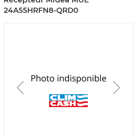
24A55HRFN8-QRD0