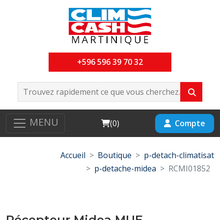
+596 596 39 70 32
MENU
Cart
Compte
(
0
)
Accueil
Boutique
p-detach-climatisat
p-detache-midea
RCMI01852
Récepteur Midea MUE