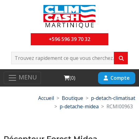
+596 596 39 70 32
MENU
Cart
Compte
(
0
)
Accueil
Boutique
p-detach-climatisat
p-detache-midea
RCMI00963
Récepteur Forest Midea