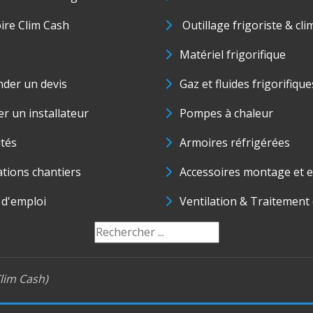
oire Clim Cash
Outillage frigoriste & cli
Matériel frigorifique
der un devis
Gaz et fluides frigorifique
r un installateur
Pompes à chaleur
ités
Armoires réfrigérées
ations chantiers
Accessoires montage et e
 d'emploi
Ventilation & Traitement d
lim Cash)