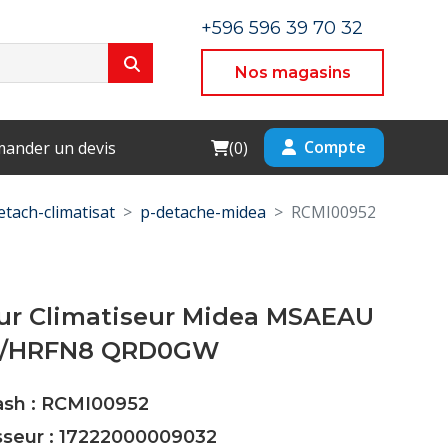
+596 596 39 70 32
Nos magasins
Cart
Compte
ander un devis
(
0
)
etach-climatisat
p-detache-midea
RCMI00952
ur Climatiseur Midea MSAEAU
1/HRFN8 QRD0GW
Cash : RCMI00952
sseur : 17222000009032