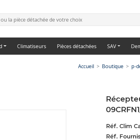
d
Climatiseurs
Pièces détachées
SAV
Dem
Accueil
Boutique
p-d
Récepte
09CRFN
Réf. Clim 
Réf. Fourni