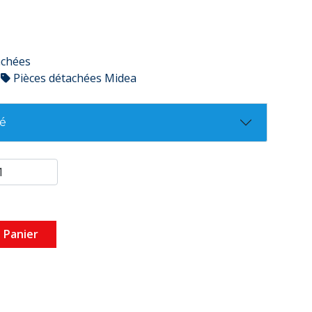
achées
Pièces détachées Midea
té
 Panier