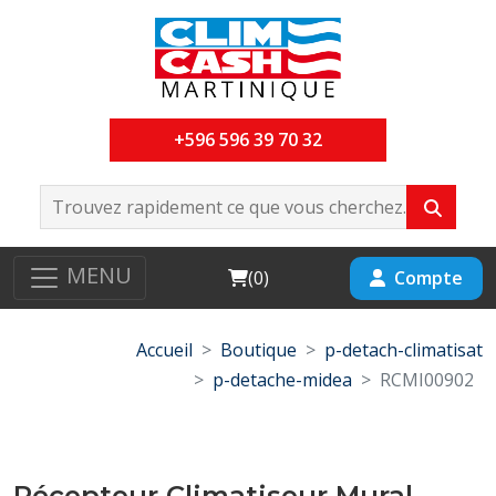
+596 596 39 70 32
MENU
Cart
Compte
(
0
)
Accueil
Boutique
p-detach-climatisat
p-detache-midea
RCMI00902
Récepteur Climatiseur Mural