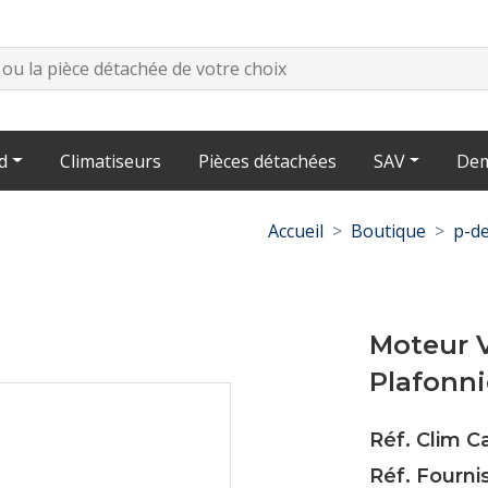
d
Climatiseurs
Pièces détachées
SAV
Dem
Accueil
Boutique
p-de
Moteur V
Plafonn
Réf. Clim 
Réf. Fourni