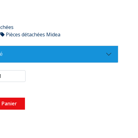
achées
Pièces détachées Midea
té
 Panier