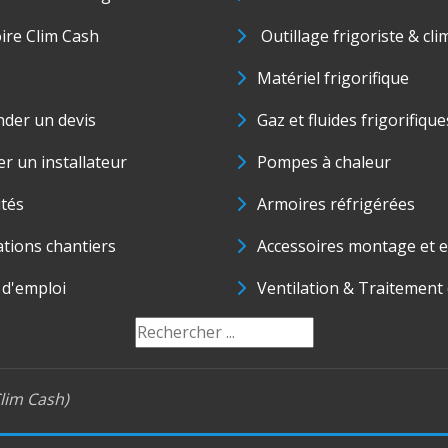
oire Clim Cash
Outillage frigoriste & cli
Matériel frigorifique
der un devis
Gaz et fluides frigorifique
r un installateur
Pompes à chaleur
ités
Armoires réfrigérées
ations chantiers
Accessoires montage et e
 d'emploi
Ventilation & Traitement d
lim Cash)