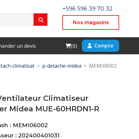
+596 596 39 70 32
Nos magasins
Cart
Compte
ander un devis
(
0
)
tach-climatisat
p-detache-midea
MEMI06002
entilateur Climatiseur
ier Midea MUE-60HRDN1-R
Cash : MEMI06002
sseur : 202400401031