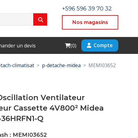
+596 596 39 70 32
Nos magasins
Cart
Compte
ander un devis
(
0
)
tach-climatisat
p-detache-midea
MEMI03652
scillation Ventilateur
eur Cassette 4V800² Midea
-36HRFN1-Q
Cash : MEMI03652