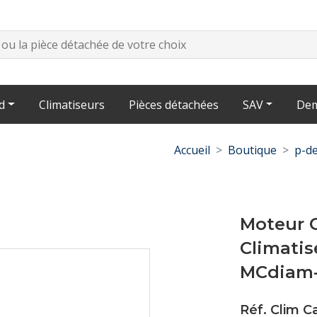
d
Climatiseurs
Pièces détachées
SAV
Dem
Accueil
Boutique
p-de
Moteur O
Climatis
MCdiam
Réf. Clim 