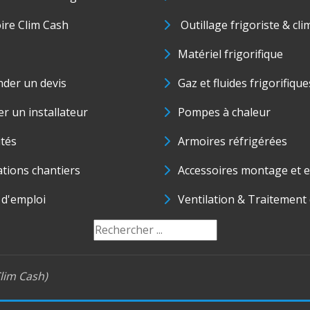
oire Clim Cash
Outillage frigoriste & cli
Matériel frigorifique
der un devis
Gaz et fluides frigorifique
r un installateur
Pompes à chaleur
ités
Armoires réfrigérées
ations chantiers
Accessoires montage et e
 d'emploi
Ventilation & Traitement d
lim Cash)