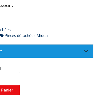
seur :
achées
Pièces détachées Midea
té
 Panier