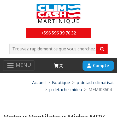
+596 596 39 70 32
MENU
Cart
Compte
(
0
)
Accueil
Boutique
p-detach-climatisat
p-detache-midea
MEMI03604
Moteur Ventilateur Midea MDV-