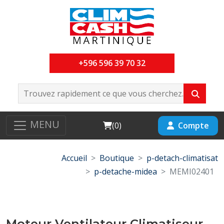
+596 596 39 70 32
MENU
Cart
Compte
(
0
)
Accueil
Boutique
p-detach-climatisat
p-detache-midea
MEMI02401
Moteur Ventilateur Climatiseur