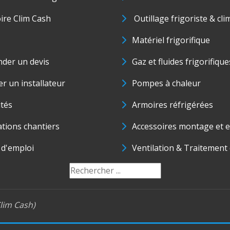
oire Clim Cash
Outillage frigoriste & cli
Matériel frigorifique
der un devis
Gaz et fluides frigorifique
r un installateur
Pompes à chaleur
ités
Armoires réfrigérées
ations chantiers
Accessoires montage et e
 d'emploi
Ventilation & Traitement d
lim Cash)