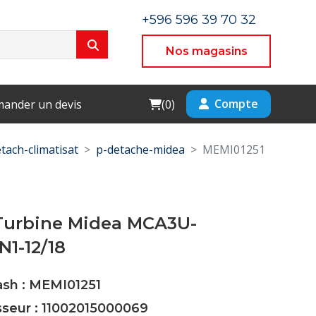
+596 596 39 70 32
Nos magasins
Cart
Compte
ander un devis
(
0
)
tach-climatisat
p-detache-midea
MEMI01251
Turbine Midea MCA3U-
N1-12/18
ash : MEMI01251
sseur : 11002015000069