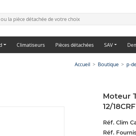
d
Climatiseurs
Pièces détachées
SAV
Dem
Accueil
Boutique
p-de
Moteur 
12/18CRF
Réf. Clim C
Réf. Fourni