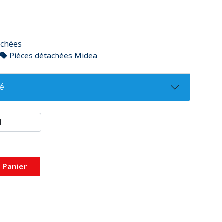
achées
Pièces détachées Midea
té
 Panier