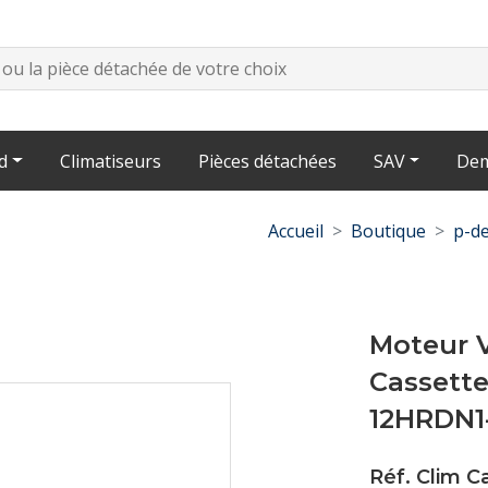
d
Climatiseurs
Pièces détachées
SAV
Dem
Accueil
Boutique
p-de
Moteur V
Cassett
12HRDN1
Réf. Clim 