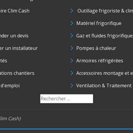
oire Clim Cash
Outillage frigoriste & cli
Matériel frigorifique
der un devis
Gaz et fluides frigorifique
r un installateur
Pompes à chaleur
ités
Armoires réfrigérées
ations chantiers
Accessoires montage et e
 d'emploi
Ventilation & Traitement d
lim Cash)