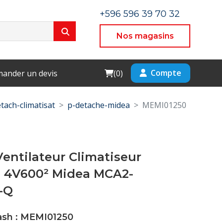
+596 596 39 70 32
Nos magasins
Cart
Compte
ander un devis
(
0
)
tach-climatisat
p-detache-midea
MEMI01250
entilateur Climatiseur
e 4V600² Midea MCA2-
-Q
Cash : MEMI01250