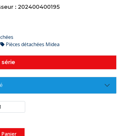
sseur : 202400400195
achées
Pièces détachées Midea
 série
té
 Panier