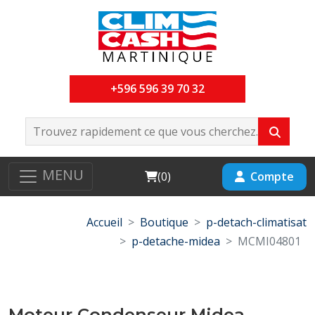
+596 596 39 70 32
MENU
Cart
Compte
(
0
)
Accueil
Boutique
p-detach-climatisat
p-detache-midea
MCMI04801
Moteur Condenseur Midea