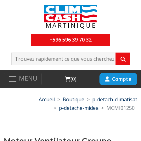
+596 596 39 70 32
MENU
Cart
Compte
(
0
)
Accueil
Boutique
p-detach-climatisat
p-detache-midea
MCMI01250
Moteur Ventilateur Groupe