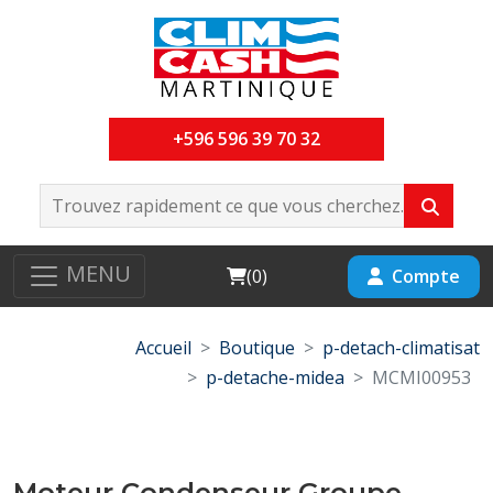
+596 596 39 70 32
MENU
Cart
Compte
(
0
)
Accueil
Boutique
p-detach-climatisat
p-detache-midea
MCMI00953
Moteur Condenseur Groupe