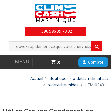
+596 596 39 70 32
MENU
Cart
Compte
(
0
)
Accueil
Boutique
p-detach-climatisat
p-detache-midea
HEMI02401
Hélice Groupe Condensation