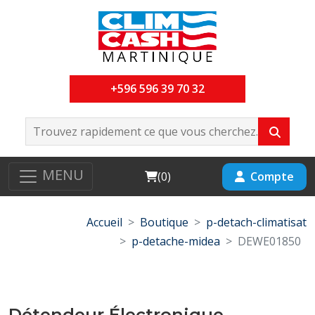
+596 596 39 70 32
MENU
Cart
Compte
(
0
)
Accueil
Boutique
p-detach-climatisat
p-detache-midea
DEWE01850
Détendeur Électronique