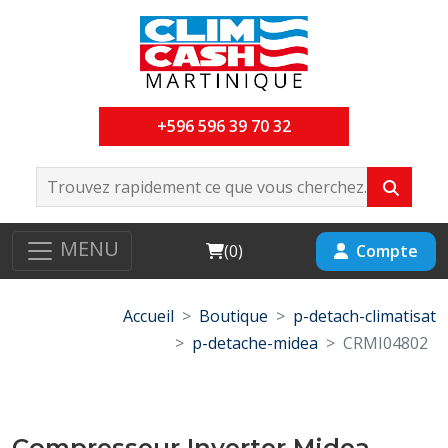
+596 596 39 70 32
MENU
Cart
Compte
(
0
)
Accueil
Boutique
p-detach-climatisat
p-detache-midea
CRMI04802
Compresseur Inverter Midea