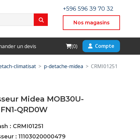
+596 596 39 70 32
Nos magasins
Cart
Compte
ander un devis
(
0
)
etach-climatisat
p-detache-midea
CRMI01251
seur Midea MOB30U-
HFN1-QRD0W
ash : CRMI01251
sseur : 11103020000479