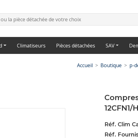
d
Climatiseurs
Pièces détachées
SAV
Dem
Accueil
Boutique
p-d
Compres
12CFN1/
Réf. Clim C
Réf. Fourni