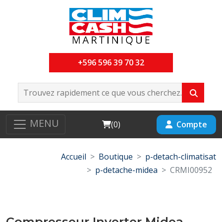
+596 596 39 70 32
MENU
Cart
Compte
(
0
)
Accueil
Boutique
p-detach-climatisat
p-detache-midea
CRMI00952
Compresseur Inverter Midea