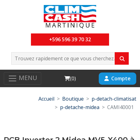
+596 596 39 70 32
MENU
Cart
Compte
(
0
)
Accueil
Boutique
p-detach-climatisat
p-detache-midea
CAMI40001
PCB Inverter 2 Midea MV5-X400 à