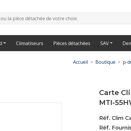
d
Climatiseurs
Pièces détachées
SAV
Dem
Accueil
Boutique
p-d
Carte Cl
MTI-55
Réf. Clim 
Réf. Fourni