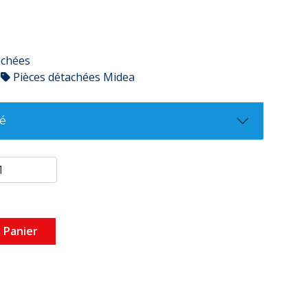
achées
Pièces détachées Midea
té
 Panier