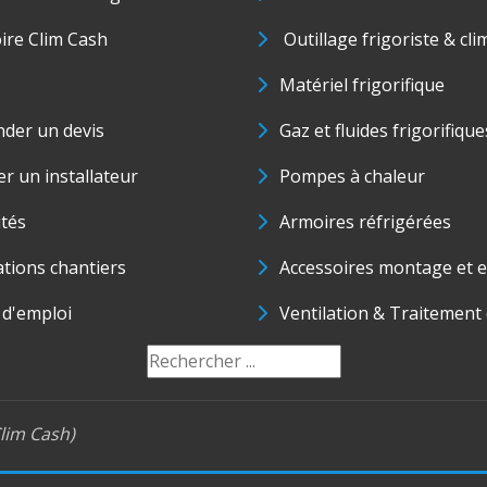
oire Clim Cash
Outillage frigoriste & cli
Matériel frigorifique
der un devis
Gaz et fluides frigorifique
r un installateur
Pompes à chaleur
ités
Armoires réfrigérées
ations chantiers
Accessoires montage et e
 d'emploi
Ventilation & Traitement d
lim Cash)