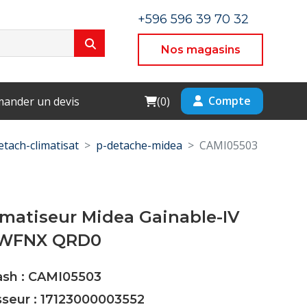
+596 596 39 70 32
Nos magasins
Cart
Compte
ander un devis
(
0
)
etach-climatisat
p-detache-midea
CAMI05503
imatiseur Midea Gainable-IV
HWFNX QRD0
Cash : CAMI05503
sseur : 17123000003552