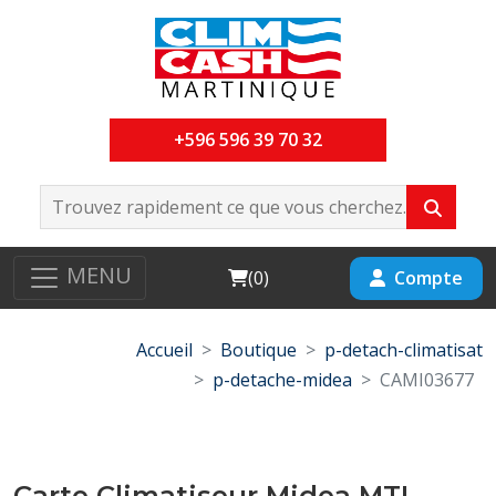
+596 596 39 70 32
MENU
Cart
Compte
(
0
)
Accueil
Boutique
p-detach-climatisat
p-detache-midea
CAMI03677
Carte Climatiseur Midea MTI-