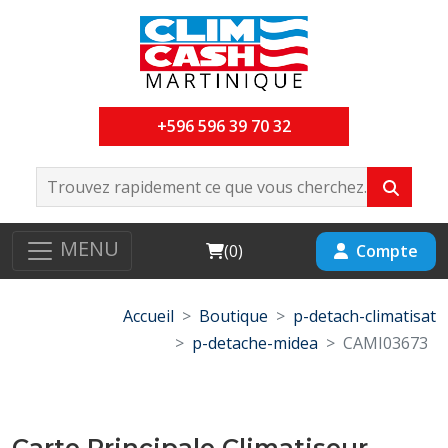
+596 596 39 70 32
MENU
Cart
Compte
(
0
)
Accueil
Boutique
p-detach-climatisat
p-detache-midea
CAMI03673
Carte Principale Climatiseur