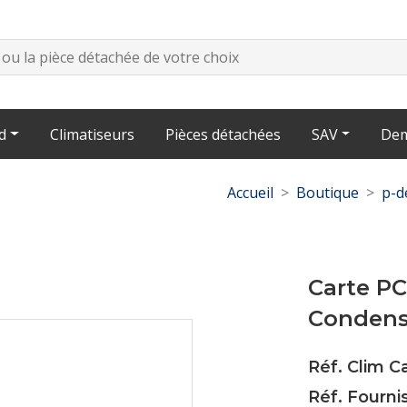
d
Climatiseurs
Pièces détachées
SAV
Dem
Accueil
Boutique
p-d
Carte PC
Condens
Réf. Clim 
Réf. Fourni