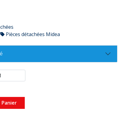
achées
Pièces détachées Midea
té
 Panier