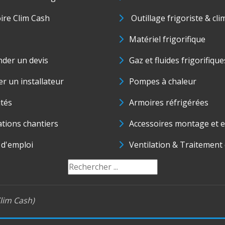
oire Clim Cash
Outillage frigoriste & cli
Matériel frigorifique
der un devis
Gaz et fluides frigorifique
r un installateur
Pompes à chaleur
ités
Armoires réfrigérées
ations chantiers
Accessoires montage et e
 d'emploi
Ventilation & Traitement d
lim Cash)