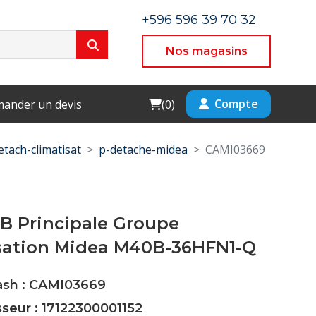
+596 596 39 70 32
Nos magasins
Cart
Compte
ander un devis
(
0
)
etach-climatisat
p-detache-midea
CAMI03669
B Principale Groupe
ation Midea M40B-36HFN1-Q
Cash : CAMI03669
sseur : 17122300001152