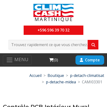
+596 596 39 70 32
MENU
Cart
Compte
(
0
)
Accueil
Boutique
p-detach-climatisat
p-detache-midea
CAMI03301
Contrôle PCB Intérieur Mural