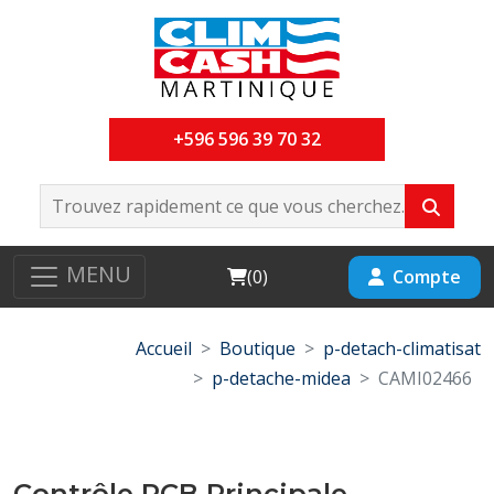
+596 596 39 70 32
MENU
Cart
Compte
(
0
)
Accueil
Boutique
p-detach-climatisat
p-detache-midea
CAMI02466
Contrôle PCB Principale