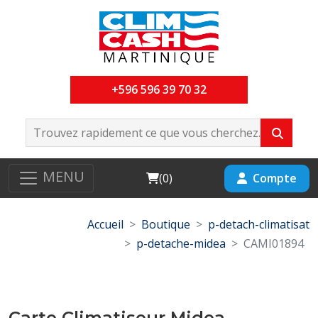
+596 596 39 70 32
MENU
Cart
Compte
(
0
)
Accueil
Boutique
p-detach-climatisat
p-detache-midea
CAMI01894
Carte Climatiseur Midea