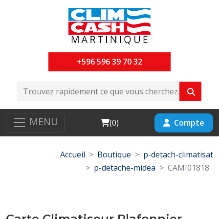
+596 596 39 70 32
MENU
Cart
Compte
(
0
)
Accueil
Boutique
p-detach-climatisat
p-detache-midea
CAMI01818
Carte Climatiseur Plafonnier