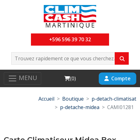
+596 596 39 70 32
MENU
Cart
Compte
(
0
)
Accueil
Boutique
p-detach-climatisat
p-detache-midea
CAMI01281
Carte Climatiseur Midea Box