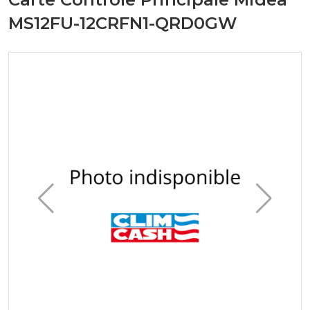
MS12FU-12CRFN1-QRD0GW