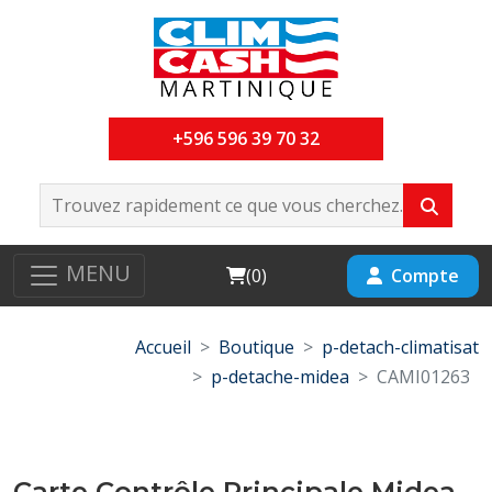
+596 596 39 70 32
MENU
Cart
Compte
(
0
)
Accueil
Boutique
p-detach-climatisat
p-detache-midea
CAMI01263
Carte Contrôle Principale Midea