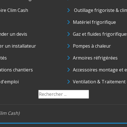
oire Clim Cash
Outillage frigoriste & cli
Matériel frigorifique
der un devis
Gaz et fluides frigorifique
r un installateur
Pompes à chaleur
ités
Armoires réfrigérées
ations chantiers
Accessoires montage et e
 d'emploi
Ventilation & Traitement d
lim Cash)