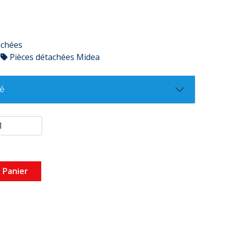
achées
Pièces détachées Midea
té
 Panier