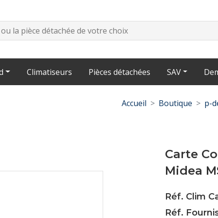
d
Climatiseurs
Pièces détachées
SAV
Dem
Accueil
Boutique
p-d
Carte Co
Midea 
Réf. Clim C
Réf. Fourn