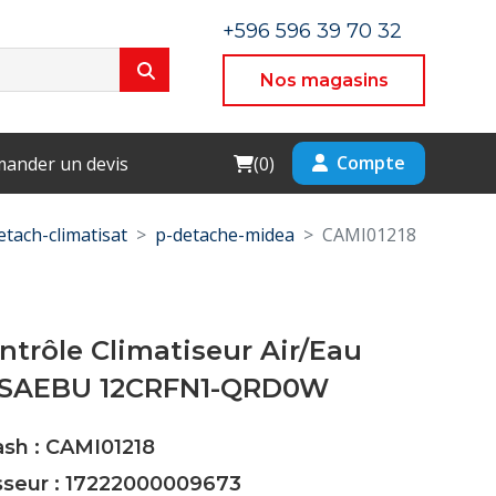
+596 596 39 70 32
Nos magasins
Cart
Compte
ander un devis
(
0
)
etach-climatisat
p-detache-midea
CAMI01218
ntrôle Climatiseur Air/Eau
MSAEBU 12CRFN1-QRD0W
ash : CAMI01218
isseur : 17222000009673