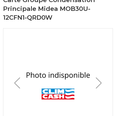
Principale Midea MOB30U-
12CFN1-QRD0W