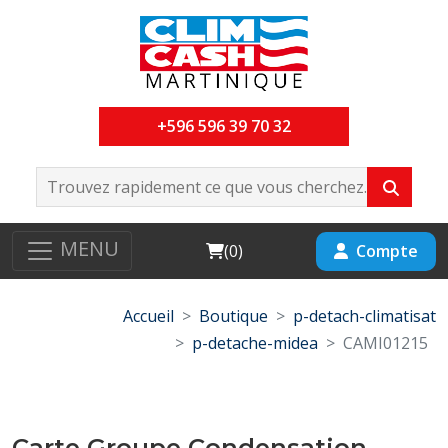
+596 596 39 70 32
MENU
Cart
Compte
(
0
)
Accueil
Boutique
p-detach-climatisat
p-detache-midea
CAMI01215
Carte Groupe Condensation