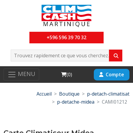
+596 596 39 70 32
MENU
Cart
Compte
(
0
)
Accueil
Boutique
p-detach-climatisat
p-detache-midea
CAMI01212
Carte Climatiseur Midea