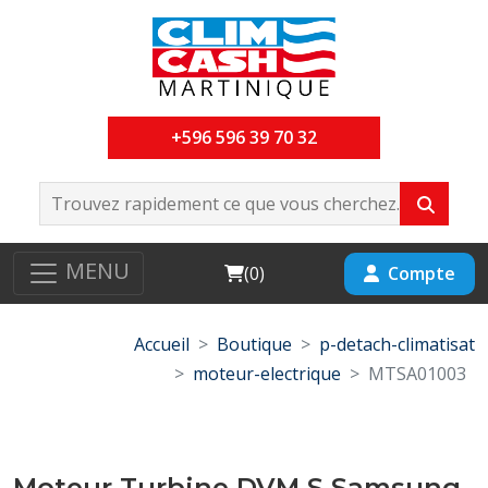
+596 596 39 70 32
MENU
Cart
Compte
(
0
)
Accueil
Boutique
p-detach-climatisat
moteur-electrique
MTSA01003
Moteur Turbine DVM S Samsung