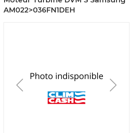
AM022>036FN1DEH