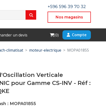
+596 596 39 70 32
Nos magasins
Cart
Compte
ander un devis
(
0
)
ach-climatisat
moteur-electrique
MOPA01855
'Oscillation Verticale
IC pour Gamme CS-INV - Réf :
QKE
Cash : MOPA01855