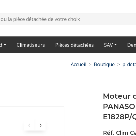
d
Climatiseurs
Pièces détachées
SAV
Dem
Accueil
Boutique
p-det
Moteur d
PANASON
E1828P/
Réf. Clim 