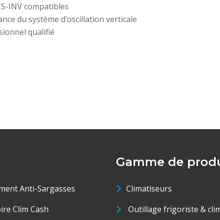
CS-INV compatibles
e du système d’oscillation verticale
ionnel qualifié
Gamme de produ
ment Anti-Sargasses
Climatiseurs
oire Clim Cash
Outillage frigoriste & cli