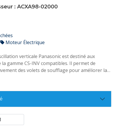
isseur : ACXA98-02000
achées
Moteur Électrique
cillation verticale Panasonic est destiné aux
e la gamme CS-INV compatibles. Il permet de
uvement des volets de soufflage pour améliorer la
air et le confort au quotidien.
té