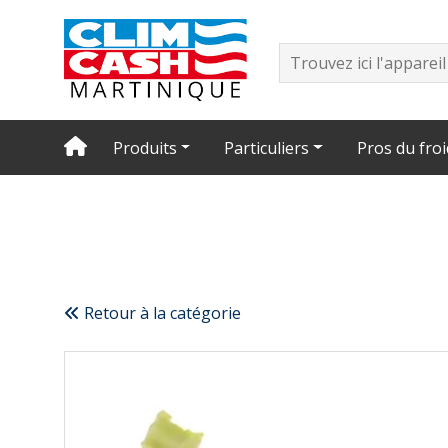
Produits
Particuliers
Pros du froi
Retour à la catégorie