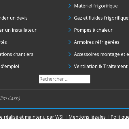
Matériel frigorifique
der un devis
Gaz et fluides frigorifique
r un installateur
Pompes à chaleur
ités
Armoires réfrigérées
ations chantiers
Accessoires montage et e
 d'emploi
Ventilation & Traitement d
lim Cash)
te réalisé et maintenu par
WSI
|
Mentions légales
|
Politiqu