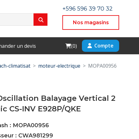
+596 596 39 70 32
Nos magasins
Cart
Compte
ander un devis
(
0
)
ach-climatisat
moteur-electrique
MOPA00956
scillation Balayage Vertical 2
ic CS-INV E928P/QKE
Cash : MOPA00956
isseur : CWA981299