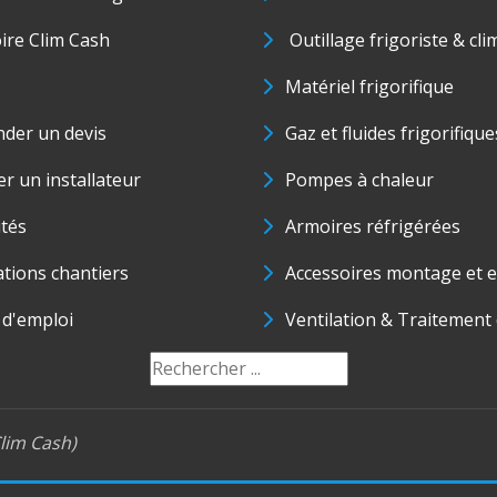
oire Clim Cash
Outillage frigoriste & cli
Matériel frigorifique
der un devis
Gaz et fluides frigorifique
r un installateur
Pompes à chaleur
ités
Armoires réfrigérées
ations chantiers
Accessoires montage et e
 d'emploi
Ventilation & Traitement d
lim Cash)