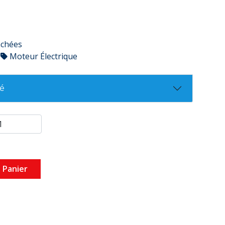
achées
Moteur Électrique
té
 Panier