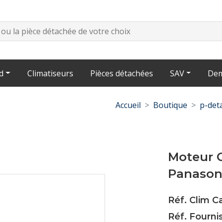
d
Climatiseurs
Pièces détachées
SAV
Dem
Accueil
Boutique
p-det
Moteur O
Panason
Réf. Clim 
Réf. Fourn