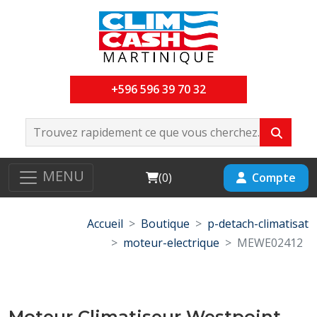
+596 596 39 70 32
MENU
Cart
Compte
(
0
)
Accueil
Boutique
p-detach-climatisat
moteur-electrique
MEWE02412
Moteur Climatiseur Westpoint