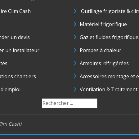
oire Clim Cash
Outillage frigoriste & cli
Matériel frigorifique
der un devis
Gaz et fluides frigorifique
r un installateur
Pompes à chaleur
ités
Armoires réfrigérées
ations chantiers
Accessoires montage et e
 d'emploi
Ventilation & Traitement d
lim Cash)