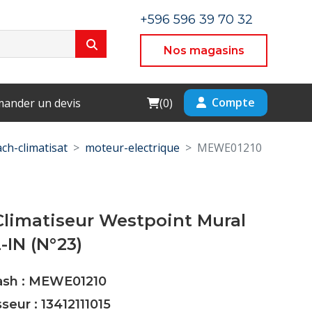
+596 596 39 70 32
Nos magasins
Cart
Compte
ander un devis
(
0
)
ch-climatisat
moteur-electrique
MEWE01210
Climatiseur Westpoint Mural
IN (N°23)
Cash : MEWE01210
seur : 13412111015