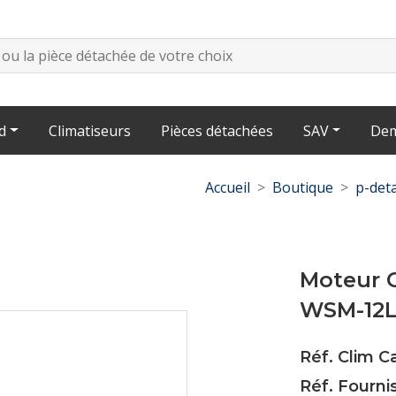
d
Climatiseurs
Pièces détachées
SAV
Dem
Accueil
Boutique
p-deta
Moteur 
WSM-12L-
Réf. Clim 
Réf. Fournis