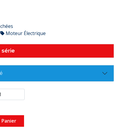
achées
Moteur Électrique
 série
té
 Panier