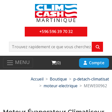
+596 596 39 70 32
MENU
Cart
Compte
(
0
)
Accueil
Boutique
p-detach-climatisat
moteur-electrique
MEWE00962
Moteur Évaporateur Climatiseur