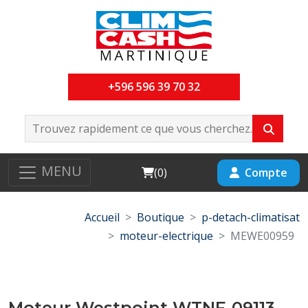
+596 596 39 70 32
MENU
Cart
Compte
(
0
)
Accueil
Boutique
p-detach-climatisat
moteur-electrique
MEWE00959
Moteur Westpoint WTNF-09113-