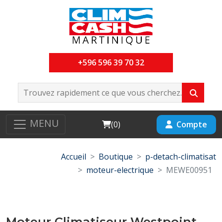
+596 596 39 70 32
MENU
Cart
Compte
(
0
)
Accueil
Boutique
p-detach-climatisat
moteur-electrique
MEWE00951
Moteur Climatiseur Westpoint