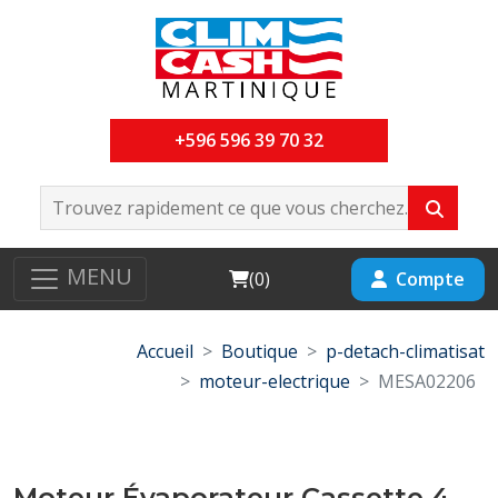
+596 596 39 70 32
MENU
Cart
Compte
(
0
)
Accueil
Boutique
p-detach-climatisat
moteur-electrique
MESA02206
Moteur Évaporateur Cassette 4