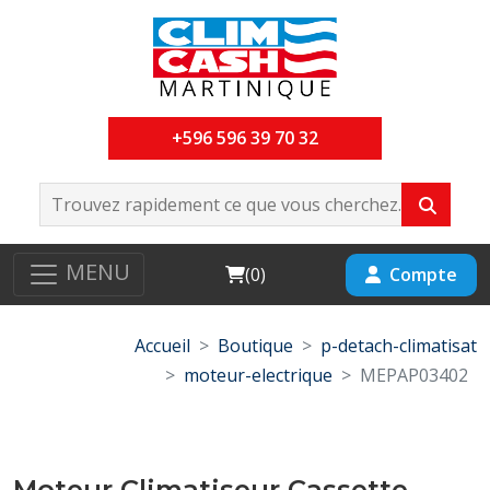
+596 596 39 70 32
MENU
Cart
Compte
(
0
)
Accueil
Boutique
p-detach-climatisat
moteur-electrique
MEPAP03402
Moteur Climatiseur Cassette