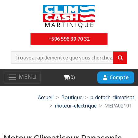
+596 596 39 70 32
MENU
Cart
Compte
(
0
)
Accueil
Boutique
p-detach-climatisat
moteur-electrique
MEPA02101
Moteur Climatiseur Panasonic